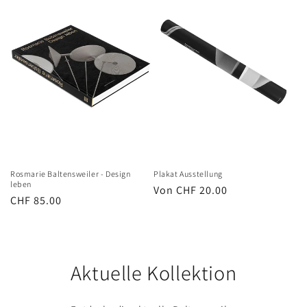
:
Rosmarie Baltensweiler - Design
Plakat Ausstellung
leben
Normaler
Von CHF 20.00
Normaler
CHF 85.00
Preis
Preis
Aktuelle Kollektion