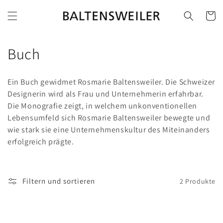
Direkt
zum
Warenko
Inhalt
K
Buch
a
Ein Buch gewidmet Rosmarie Baltensweiler. Die Schweizer
t
Designerin wird als Frau und Unternehmerin erfahrbar.
Die Monografie zeigt, in welchem unkonventionellen
e
Lebensumfeld sich Rosmarie Baltensweiler bewegte und
g
wie stark sie eine Unternehmenskultur des Miteinanders
erfolgreich prägte.
o
r
Filtern und sortieren
2 Produkte
i
e